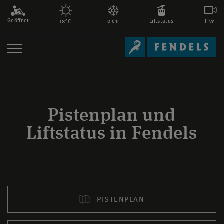
Geöffnet
0 cm
Liftstatus
Live
18°C
Pistenplan und
Liftstatus in Fendels
PISTENPLAN