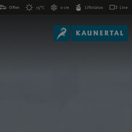
Offen
15°C
0 cm
Liftstatus
Live