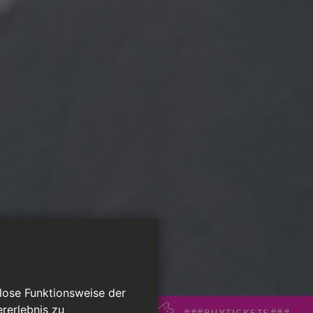
slose Funktionsweise der
rerlebnis zu
###BUYTICKETS###