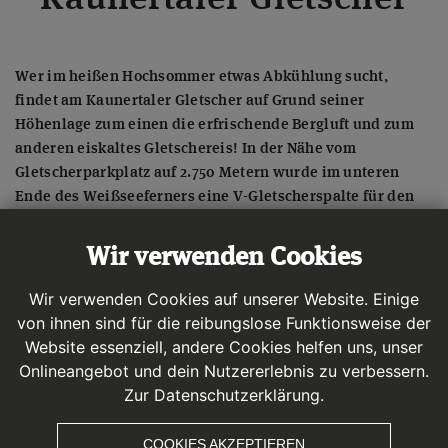
Wer im heißen Hochsommer etwas Abkühlung sucht,
findet am Kaunertaler Gletscher auf Grund seiner
Höhenlage zum einen die erfrischende Bergluft und zum
anderen eiskaltes Gletschereis! In der Nähe vom
Gletscherparkplatz auf 2.750 Metern wurde im unteren
Ende des Weißseeferners eine V-Gletscherspalte für den
Besucher zugänglich gemacht. Bei den kostenlosen
Führungen zur Gletscherspalte erfährt man Interessantes
Wir verwenden Cookies
zum Thema Gletscher – von der Entstehung bis zum
Abschmelzen der Gletscher.
Wir verwenden Cookies auf unserer Website. Einige
von ihnen sind für die reibungslose Funktionsweise der
Website essenziell, andere Cookies helfen uns, unser
Onlineangebot und dein Nutzererlebnis zu verbessern.
Zur Datenschutzerklärung.
Kostenlose Führungen in die
COOKIES AKZEPTIEREN