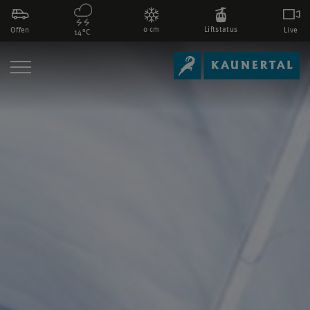
0 cm
Liftstatus
Offen
Live
14°C