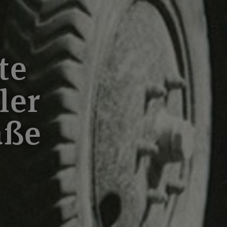
te
ler
aße