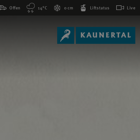
Offen
14°C
0 cm
Liftstatus
Live