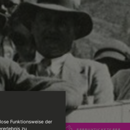
slose Funktionsweise der
rerlebnis zu
###BUYTICKETS###