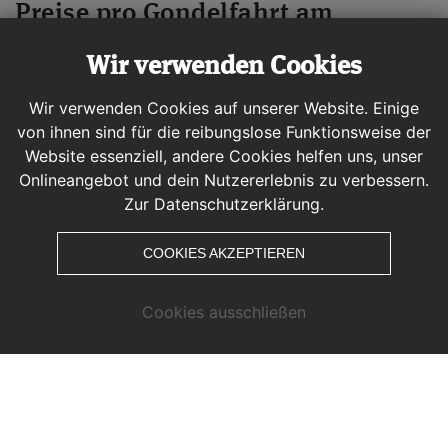
Preise pro Gondelfahrt am
Kaunertaler Gletscher
Wir verwenden Cookies
Wir verwenden Cookies auf unserer Website. Einige
BERG- UND TALFAHRT KARLESJOCHBAHN MIT
von ihnen sind für die reibungslose Funktionsweise der
Website essenziell, andere Cookies helfen uns, unser
SUMMERCARD GOLD ODER WANDER 6
Onlineangebot und dein Nutzererlebnis zu verbessern.
Zur Datenschutzerklärung.
ERWACHSENE SOMMER
€
25,00
Jhg. 2010 und älter
COOKIES AKZEPTIEREN
KINDER SOMMER
Cookies ausschließen
€
Jhg. 2017 - 2011 // Kinderfreifahrt ab Jhg.
18,00
2018 und jünger