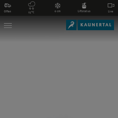
0 cm
Liftstatus
Offen
Live
15°C